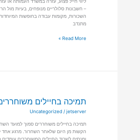
ליווי חייל פצוע, עזרה במשרד העמותה או עז
– חשבונות סלולריים מנופחים, בעיות מול הרש
השכורות, מקומות עבודה בחופשות המיוחדות 
מתנדב
Read More »
תמיכה
תמיכה בחיילים משוחררים
בחיילים
Uncategorized
/
jetserver
משוחררים
תמיכה בחיילים משוחררים סמוך למועד השחרו
הקשות מן היום שלאחר השחרור. מרגע אחד ל
ומנסים לשרוד.החיילים המשוחררים עומדים ח